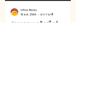
Inflow Media
16 ธ.ค. 2564
ยาว 1 นาที
ถ่ายทอดแนวคิดสไตล์
INFLOW กับ Infographic
Workshop ฉบับออนไลน์
INFLOW MEDIA ได้รับเชิญเป็นวิทยากร
เพื่อบรรยายและทำกิจกรรม Work Shop
แก่นิสิตชั้นปีที่ 2 หลากหลายคณะ ใน
รายวิชา Human Communication...
Follow Me on Instagram
#inflowmedia